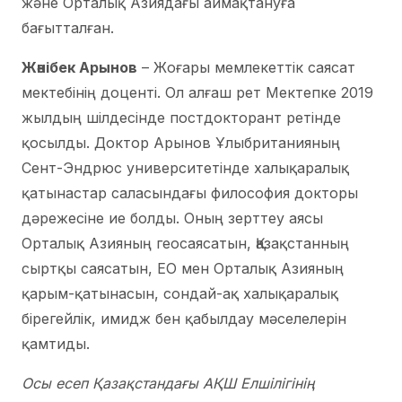
және Орталық Азиядағы аймақтануға
бағытталған.
Жәнібек Арынов
– Жоғары мемлекеттік саясат
мектебінің доценті. Ол алғаш рет Мектепке 2019
жылдың шілдесінде постдокторант ретінде
қосылды. Доктор Арынов Ұлыбританияның
Сент-Эндрюс университетінде халықаралық
қатынастар саласындағы философия докторы
дәрежесіне ие болды. Оның зерттеу аясы
Орталық Азияның геосаясатын, Қазақстанның
сыртқы саясатын, ЕО мен Орталық Азияның
қарым-қатынасын, сондай-ақ халықаралық
бірегейлік, имидж бен қабылдау мәселелерін
қамтиды.
Осы есеп Қазақстандағы АҚШ Елшілігінің