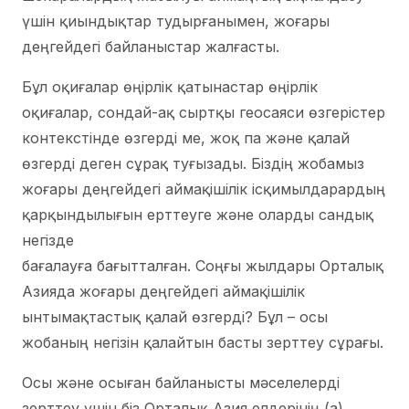
үшін қиындықтар тудырғанымен, жоғары
деңгейдегі байланыстар жалғасты.
Бұл оқиғалар өңірлік қатынастар өңірлік
оқиғалар, сондай-ақ сыртқы геосаяси өзгерістер
контекстінде өзгерді ме, жоқ па және қалай
өзгерді деген сұрақ туғызады. Біздің жобамыз
жоғары деңгейдегі аймақішілік ісқимылдарардың
қарқындылығын ерттеуге және оларды сандық
негізде
бағалауға бағытталған. Соңғы жылдары Орталық
Азияда жоғары деңгейдегі аймақішілік
ынтымақтастық қалай өзгерді? Бұл – осы
жобаның негізін қалайтын басты зерттеу сұрағы.
Осы және осыған байланысты мәселелерді
зерттеу үшін біз Орталық Азия елдерінің (а)