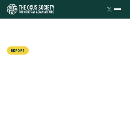
REPORT
Өзгермелі геосаяси
жағдайдағы орталық
азиялық аймақтықіс-
қимылдар