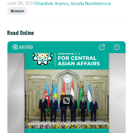
June 26, 2024
Zhanibek Arynov
,
Aizada Nuriddenova
Қазақша
Read Online