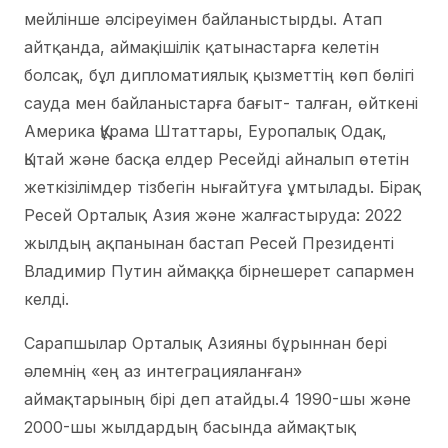
мейлінше әлсіреуімен байланыстырды. Атап
айтқанда, аймақішілік қатынастарға келетін
болсақ, бұл дипломатиялық қызметтің көп бөлігі
сауда мен байланыстарға бағыт- талған, өйткені
Америка Құрама Штаттары, Еуропалық Одақ,
Қытай және басқа елдер Ресейді айналып өтетін
жеткізілімдер тізбегін нығайтуға ұмтылады. Бірақ
Ресей Орталық Азия және жалғастыруда: 2022
жылдың ақпанынан бастап Ресей Президенті
Владимир Путин аймаққа бірнешерет сапармен
келді.
Сарапшылар Орталық Азияны бұрыннан бері
әлемнің «ең аз интеграцияланған»
аймақтарының бірі деп атайды.4 1990-шы және
2000-шы жылдардың басында аймақтық