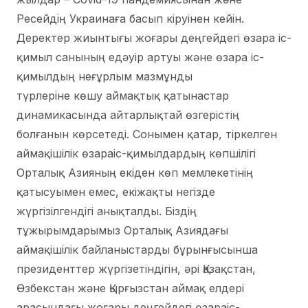
Ресейдің Украинаға басып кіруінен кейін.
Деректер жиынтығы жоғары деңгейдегі өзара іс-
қимыл санының едәуір артуы және өзара іс-
қимылдың неғұрлым мазмұнды
түрлеріне көшу аймақтық қатынастар
динамикасында айтарлықтай өзгерістің
болғанын көрсетеді. Сонымен қатар, тіркелген
аймақішілік өзараіс-қимылдардың көпшілігі
Орталық Азияның екіден көп мемлекетінің
қатысуымен емес, екіжақты негізде
жүргізілгендігі анықталды. Біздің
тұжырымдарымыз Орталық Азиядағы
аймақішілік байланыстарды бұрынғысынша
президенттер жүргізетіндігін, әрі Қазақстан,
Өзбекстан және Қырғызстан аймақ елдері
арасындағы жоғары деңгейдегі өзараіс-