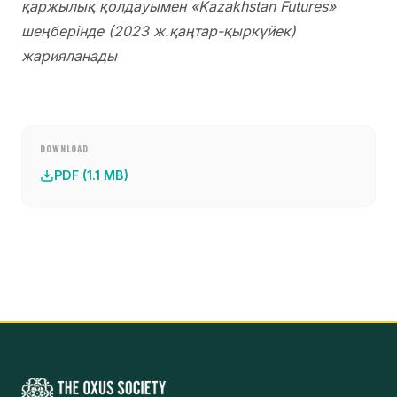
қаржылық қолдауымен «Kazakhstan Futures»
шеңберінде (2023 ж.қаңтар-қыркүйек)
жарияланады
DOWNLOAD
PDF (1.1 MB)