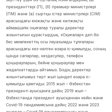
президенттері (П), (б) премьер-министрлері
(ПМ) және (в) сыртқы істер министрлері (СІМ)
арасындағы екіжақты және көпжақты
аймақішілік оқиғалар туралы деректер
жиынтығын құрастырдық. «Оқиғалар» деп біз
бес мемлекеттің осы лауазымды тұлғалары
арасындағы кез-келген өзара іс-қимылды, соның
ішінде сапарлар, кездесулер, телефон
қоңырауларын, бейне қоңыраулар мен
жеделхаттарды айтамыз. Біздің деректер
жиынтығымыз төрт жыл ішіндегі өзара іс-
қимылды қамтиды: 2015 жыл – Өзбекстан
президенті ауысқанға дейін; 2019 жыл –
Өзбекстанда президент ауысқаннан кейін және
Covid-19 пандемиясына дейін; 2022 және 2023
жылдар – Covid-19 пандемиясынан және