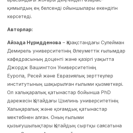
қимылдың ең белсенді ойыншылары екендігін
көрсетеді.
Авторлар:
Айзада Нұридденова
– Қазақстандағы Сулейман
Демирель университетінің Әлеуметтік ғылымдар
кафедрасының доценті және қазіргі уақытта
Джордж Вашингтон Университетінің
Еуропа, Ресей және Евразиялық зерттеулер
институтының шақырылған ғылыми қызметкері.
Ол халықаралық қатынастар бойынша PhD
дәрежесін Қытайдағы Цзилинь университетінің
Халықаралық және қоғамдық қатынастар
мектебінен алған. Оның ғылыми
қызығушылықтары Қытайдың сыртқы саясатына