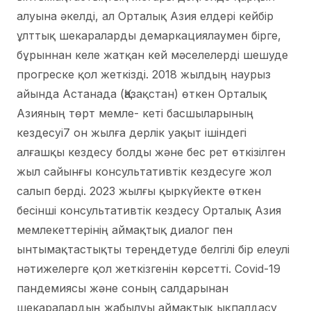
алуына әкелді, ал Орталық Азия елдері кейбір
ұлттық шекараларды демаркациялаумен бірге,
бұрыннан келе жатқан кей мәселелерді шешуде
прогреске қол жеткізді. 2018 жылдың наурыз
айында Астанада (Қазақстан) өткен Орталық
Азияның төрт мемле- кеті басшыларының
кездесуі7 он жылға дерлік уақыт ішіндегі
алғашқы кездесу болды және бес рет өткізілген
жыл сайынғы консультативтік кездесуге жол
салып берді. 2023 жылғы қыркүйекте өткен
бесінші консультативтік кездесу Орталық Азия
мемлекеттерінің аймақтық диалог пен
ынтымақтастықты тереңдетуде белгілі бір елеулі
нәтижелерге қол жеткізгенін көрсетті. Covid-19
пандемиясы және соның салдарынан
шекаралардың жабылуы аймақтық ықпалдасу