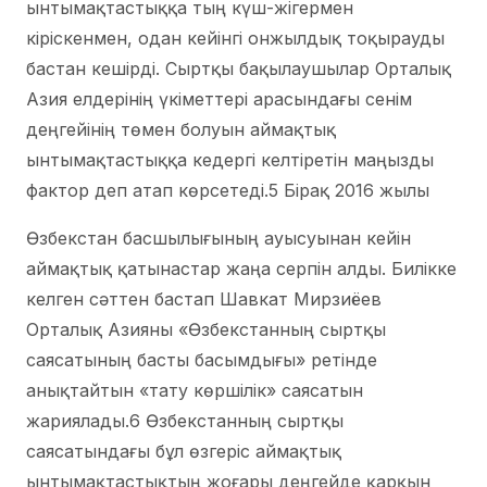
ынтымақтастыққа тың күш-жігермен
кіріскенмен, одан кейінгі онжылдық тоқырауды
бастан кешірді. Сыртқы бақылаушылар Орталық
Азия елдерінің үкіметтері арасындағы сенім
деңгейінің төмен болуын аймақтық
ынтымақтастыққа кедергі келтіретін маңызды
фактор деп атап көрсетеді.5 Бірақ 2016 жылы
Өзбекстан басшылығының ауысуынан кейін
аймақтық қатынастар жаңа серпін алды. Билікке
келген сәттен бастап Шавкат Мирзиёев
Орталық Азияны «Өзбекстанның сыртқы
саясатының басты басымдығы» ретінде
анықтайтын «тату көршілік» саясатын
жариялады.6 Өзбекстанның сыртқы
саясатындағы бұл өзгеріс аймақтық
ынтымақтастықтың жоғары деңгейде қарқын