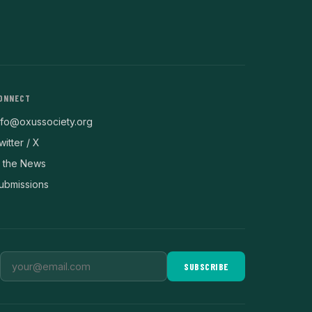
ONNECT
nfo@oxussociety.org
witter / X
n the News
ubmissions
SUBSCRIBE