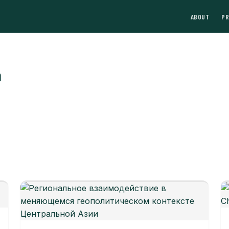
ABOUT
P
a