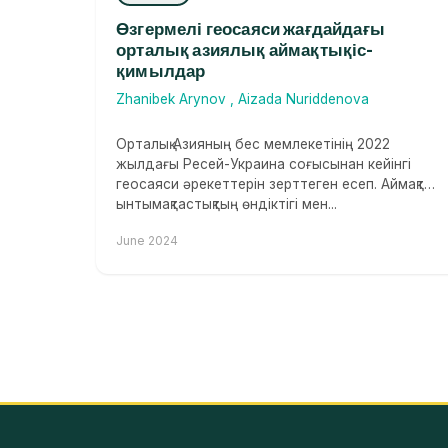
Өзгермелі геосаяси жағдайдағы
орталық азиялық аймақтықіс-
қимылдар
Zhanibek Arynov
,
Aizada Nuriddenova
Орталық Азияның бес мемлекетінің 2022
жылдағы Ресей-Украина соғысынан кейінгі
геосаяси әрекеттерін зерттеген есеп. Aймақтық
ынтымақтастықтың өндіктігі мен...
June 2024