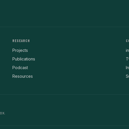
RESEARCH
C
Projects
i
Publications
T
Podcast
I
Resources
S
ox.