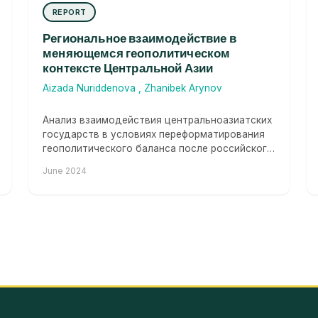
REPORT
Региональное взаимодействие в
меняющемся геополитическом
контексте Центральной Азии
Aizada Nuriddenova
,
Zhanibek Arynov
Анализ взаимодействия центральноазиатских
государств в условиях переформатирования
геополитического баланса после российского
вторжения в Украину, включая...
June 2024