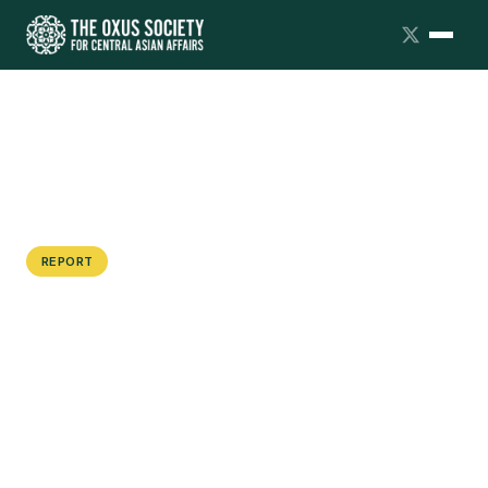
REPORT
Диалогтың қысқаша
мазмұны: Kazakhstan Futures