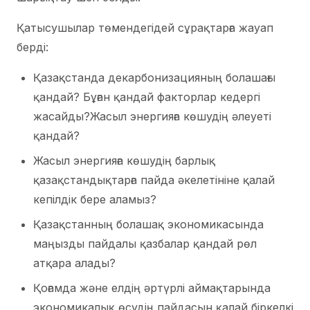
Қатысушылар төмендегідей сұрақтарға жауап
берді:
Қазақстанда декарбонизацияның болашағы
қандай? Бұған қандай факторлар кедергі
жасайды?Жасыл энергияға көшудің әлеуеті
қандай?
Жасыл энергияға көшудің барлық
қазақстандықтарға пайда әкелетініне қалай
кепілдік бере аламыз?
Қазақстанның болашақ экономикасында
маңызды пайдалы қазбалар қандай рөл
атқара алады?
Қоғамда және елдің әртүрлі аймақтарында
экономикалық өсудің пайдасын қалай біркелкі