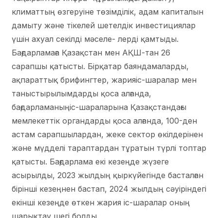
климаттың өзгеруіне төзімділік, адам капиталын
дамыту және тікелей шетелдік инвестициялар
үшін ахуал секілді мәселе- лерді қамтыды.
Бағдарламаға Қазақстан мен АҚШ-тан 26
сарапшы қатысты. Бірқатар баяндамаларды,
ақпараттық брифингтер, жарияіс-шаралар мен
таныстырылымдарды қоса алғанда,
бағдарламаныңіс-шараларына Қазақстандағы
мемлекеттік органдарды қоса алғанда, 100-ден
астам сарапшылардан, жеке сектор өкілдерінен
және мүдделі тараптардан тұратын түрлі топтар
қатысты. Бағдарлама екі кезеңде жүзеге
асырылды, 2023 жылдың қыркүйегінде басталған
бірінші кезеңнен бастап, 2024 жылдың сәуіріндегі
екінші кезеңде өткен жария іс-шаралар оның
шарықтау шегі болды.