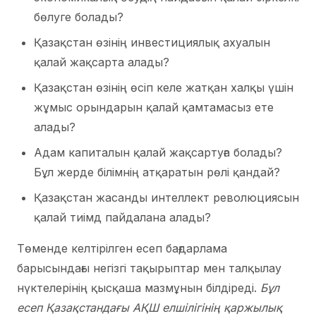
бөлуге болады?
Қазақстан өзінің инвестициялық ахуалын
қалай жақсарта алады?
Қазақстан өзінің өсіп келе жатқан халқы үшін
жұмыс орындарын қалай қамтамасыз ете
алады?
Адам капиталын қалай жақсартуға болады?
Бұл жерде білімнің атқаратын рөлі қандай?
Қазақстан жасанды интеллект революциясын
қалай тиімд пайдалана алады?
Төменде келтірілген есеп бағдарлама
барысындағы негізгі тақырыптар мен талқылау
нүктелерінің қысқаша мазмұнын білдіреді.
Бұл
есеп Қазақстандағы АҚШ елшілігінің қаржылық