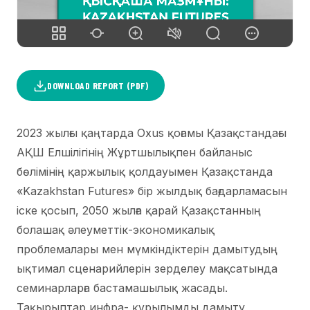
DOWNLOAD REPORT (PDF)
2023 жылғы қаңтарда Oxus қоғамы Қазақстандағы
АҚШ Елшілігінің Жұртшылықпен байланыс
бөлімінің қаржылық қолдауымен Қазақстанда
«Kazakhstan Futures» бір жылдық бағдарламасын
іске қосып, 2050 жылға қарай Қазақстанның
болашақ әлеуметтік-экономикалық
проблемалары мен мүмкіндіктерін дамытудың
ықтимал сценарийлерін зерделеу мақсатында
семинарларға бастамашылық жасады.
Тақырыптар инфра- құрылымды дамыту,