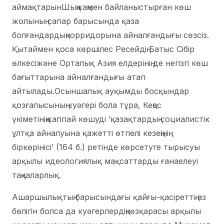
аймақтарынШыңжаңмен байланыстырған көш
жолының сапар барысында қаза
болғандардыңкорридорына айналғандығы сөзсіз.
Қытаймен қоса көршілес Ресейдің Батыс Сібір
өлкесіжәне Орталық Азия елдерінің де негізгі көш
бағыттарына айналғандығы атап
айтылады.Осыншалық ауқымды босқындар
қозғалысының куәгері бола тұра, Кеңес
үкіметініңжаппай көшуді ‘қазақтардың социалистік
ұлтқа айналуына қажетті өтпелі кезеңінің
біркөрінісі’ (164 б.) ретінде көрсетуге тырысуы
арқылы идеологиялық мақсаттарды ғанаелеуі
таңқаларлық.
Ашаршылықтың барысындағы қайғы-қасіреттің аз
бөлігін болса да куәгерлердіңкөзқарасы арқылы