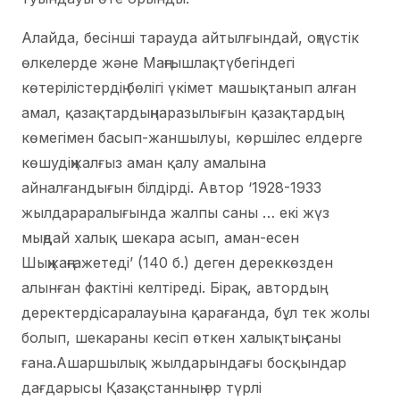
Алайда, бесінші тарауда айтылғындай, оңтүстік
өлкелерде және Маңғышлақтүбегіндегі
көтерілістердің бөлігі үкімет машықтанып алған
амал, қазақтардыңнаразылығын қазақтардың
көмегімен басып-жаншылуы, көршілес елдерге
көшудіңжалғыз аман қалу амалына
айналғандығын білдірді. Автор ‘1928-1933
жылдараралығында жалпы саны … екі жүз
мыңдай халық шекара асып, аман-есен
Шыңжаңғажетеді’ (140 б.) деген дереккөзден
алынған фактіні келтіреді. Бірақ, автордың
деректердісаралауына қарағанда, бұл тек жолы
болып, шекараны кесіп өткен халықтың саны
ғана.Ашаршылық жылдарындағы босқындар
дағдарысы Қазақстанның әр түрлі