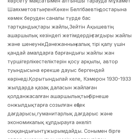
көрсету мақсатымен алтыншы тарауда Мұхамет
Шаяхметовтың пенКөкен Белгібаевтің достарына
көмек беруден саналы түрде бас
тартқандықтары жайлы,Зейтін Ақышевтің
ашаршылық кезіндегі жетімдердің тағдыры жайлы
және шенеунікДәнежанның халық тірі қалу үшін
қандай амалдарға барғандығы жайлы жан
түршігерлікестеліктерін қосу арқылы, автор
туындысына ерекше дауыс бергендей
көрінеді.Қорытындылай келе, Кэмерон 1930-1933
жылдарда қазақ даласын жайлаған
қолданжасалған ашаршылықтың бірнеше
онжылдықтарға созылған еңбек
дағдарысы,гуманитарлық дағдарыс және
экономикалық құлдырауға әкеліп
соққандығынтұжырымдайды. Сонымен бірге