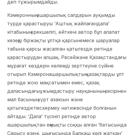
деп тұжырымдайды.
Кэмеронның ашаршылық салдарын ауқымды
түрде қарастыруы ‘Аштық жайлағандала’
кітабының ерекшелігі, өйткені автор бұл алапат
кезеңді біржақты ұлтқа қарсынемесе шаруалар
табына қарсы жасалған қатыгездік ретінде
қарастырудан алшақ. Ресейжәне Қазақстандағы
мұрағат көздерін көлемді зерттеуіне сүйіне
отырып Кэмеронашаршылықтың қазақтарды ұлт
ретінде жою мақсатымен емес, қазақ
даласындағыұжымдастыру науқанының кесірінен
мал басының күрт азаюын және
қатыгездіктіескермеу нәтижесінде болғанын
айтады. ‘Дала’ түсінігі ретінде автор
ашаршылықтан еңмықты соққы алған ‘батысында
Сарысу өзені, шығысында Балқаш көлі жатқан’