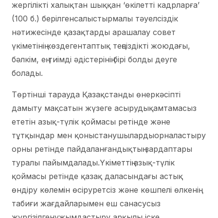
жергілікті халықтан шыққан ‘өкілетті кадрларға’
(100 б.) берілгенсалыстырмалы тәуелсіздік
нәтижесінде қазақтарды арашалау совет
үкіметінің көздегентаптық теңсіздікті жоюдағы,
бәлкім, ең тиімді әдістерінің бірі болды деуге
болады.
Төртінші тарауда Қазақстанды өнеркәсіпті
дамыту мақсатын жүзеге асырудықамтамасыз
ететін азық-түлік қоймасы ретінде және
тұтқындар мен қоныстанушылардыорналастыру
орны ретінде пайдаланғандықтың зардаптары
туралы пайымдалады.Үкіметтің азық-түлік
қоймасы ретінде қазақ даласындағы астық
өндіру көлемін өсіруретсіз және көшпелі өлкенің
табиғи жағдайларымен еш санасусыз
жүргізілгенұжымдастыру арқылы іске