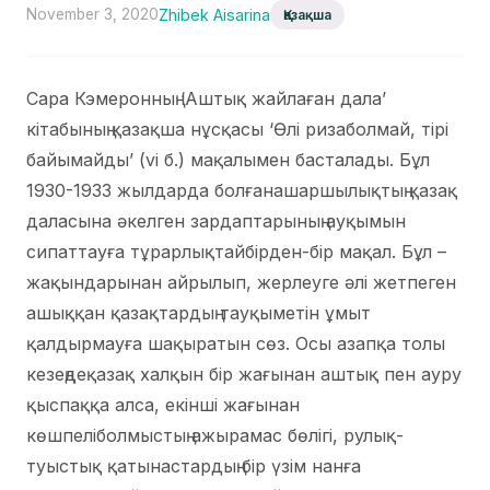
November 3, 2020
Zhibek Aisarina
Қазақша
Сара Кэмеронның ‘Аштық жайлаған дала’
кітабының қазақша нұсқасы ‘Өлі ризаболмай, тірі
байымайды’ (vi б.) мақалымен басталады. Бұл
1930-1933 жылдарда болғанашаршылықтың қазақ
даласына әкелген зардаптарының ауқымын
сипаттауға тұрарлықтайбірден-бір мақал. Бұл –
жақындарынан айрылып, жерлеуге әлі жетпеген
ашыққан қазақтардың тауқыметін ұмыт
қалдырмауға шақыратын сөз. Осы азапқа толы
кезеңдеқазақ халқын бір жағынан аштық пен ауру
қыспаққа алса, екінші жағынан
көшпеліболмыстың ажырамас бөлігі, рулық-
туыстық қатынастардың бір үзім нанға