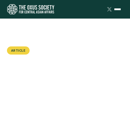
ARTICLE
Аштық Жайлаған Дала:
Ашаршылық, Озбырлық
және Кеңестік Қазақстанды
Орнату.