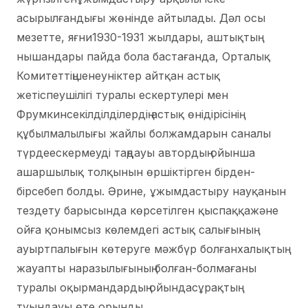
асырылғандығы жөнінде айтылады. Дәл осы
мезетте, яғни1930-1931 жылдары, аштықтың
нышандары пайда бола бастағанда, Орталық
Комитеттіңшенеуніктер айтқан астық
жетіспеушілігі туралы ескертулері мен
Фрумкинсекілділділердің астық өнідірісінің
құбылмалылығы жайлы болжамдарын саналы
түрдеескермеуді таңдауы автордың ойынша
ашаршылық толқынын өршіктірген бірден-
бірсебеп болды. Әрине, ұжымдастыру науқанын
тездету барысында көрсетілген қыспаққажәне
ойға қонымсыз көлемдегі астық салығының
ауыртпалығын көтеруге мәжбүр болғанхалықтың
жауапты наразылығының болған-болмағаны
туралы оқырмандардың ойындасұрақтың
туындауы өте орынды.