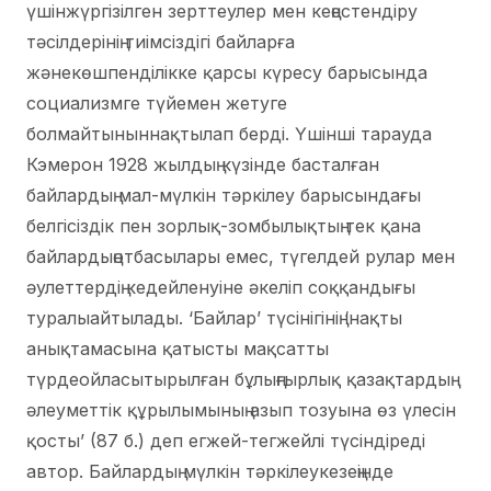
үшінжүргізілген зерттеулер мен кеңестендіру
тәсілдерінің тиімсіздігі байларға
жәнекөшпенділікке қарсы күресу барысында
социализмге түйемен жетуге
болмайтыныннақтылап берді. Үшінші тарауда
Кэмерон 1928 жылдың күзінде басталған
байлардың мал-мүлкін тәркілеу барысындағы
белгісіздік пен зорлық-зомбылықтың тек қана
байлардыңотбасылары емес, түгелдей рулар мен
әулеттердің кедейленуіне әкеліп соққандығы
туралыайтылады. ‘Байлар’ түсінігінің ‘нақты
анықтамасына қатысты мақсатты
түрдеойласытырылған бұлыңғырлық қазақтардың
әлеуметтік құрылымының азып тозуына өз үлесін
қосты’ (87 б.) деп егжей-тегжейлі түсіндіреді
автор. Байлардың мүлкін тәркілеукезеңінде