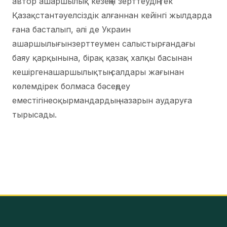
автор ашаршылық кезеңін зерттеудің тек
Қазақстантәуелсіздік алғаннан кейінгі жылдарда
ғана басталып, әлі де Украин
ашаршылығынзерттеумен салыстырғандағы
баяу қарқынына, бірақ қазақ халқы басынан
кешіргенашаршылықтың салдары жағынан
көлемдірек болмаса бәсеңдеу
еместігінеоқырмандардың назарын аударуға
тырысады.