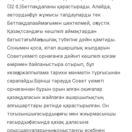
(32 б.)Бетпақдаланы қарастырады. Алайда,
автордың бұл жұмысы талдауларды тек
Бетпақдалааймағымен шектелмей, оңтүстік
Қазақтсандағы көшпелі аймақтардан
батыстағыМаңғышлақ түбегіне дейін қамтиды.
Сонымен қоса, кітап ашаршлық жылдарын
Советүкіметі орнағанға дейінгі көшпелі қоғам
өмірімен байланыстыра отырып, бұл
кезеңдіжалпылама тарихи мәнмәтін тұрғысынан
саралайды.Бірінші тарауда Совет үкіметі
орнағаннан бұрын орын алған оқиғалар
қазақдаласын жайлаған ашаршылықтың
алғышарттары ретінде қарастырылған. Он
тоғызыншығасырдың аяғы мен жиырмасыншы
ғасырдың басында қазақ даласына
орысшаруаларының қоныстануы есебінен