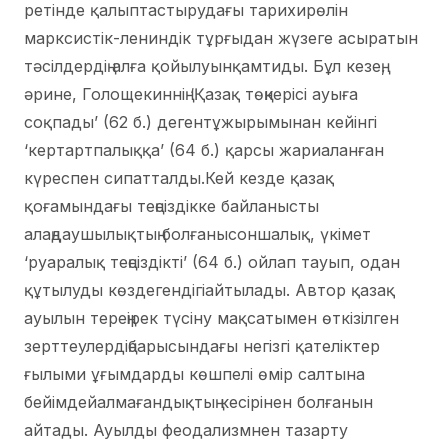
ретінде қалыптастырудағы тарихирөлін
марксистік-лениндік тұрғыдан жүзеге асыратын
тәсілдердің алға қойылуынқамтиды. Бұл кезең,
әрине, Голощекиннің ‘Қазақ төңкерісі ауыға
соқпады’ (62 б.) дегентұжырымынан кейінгі
‘кертартпалыққа’ (64 б.) қарсы жариаланған
күреспен сипатталды.Кей кезде қазақ
қоғамындағы теңсіздікке байланысты
алаңдаушылықтың болғанысоншалық, үкімет
‘руаралық теңсіздікті’ (64 б.) ойлап тауып, одан
құтылуды көздегендігіайтылады. Автор қазақ
ауылын тереңірек түсіну мақсатымен өткізілген
зерттеулердіңбарысындағы негізгі қателіктер
ғылыми ұғымдарды көшпелі өмір салтына
бейімдейалмағандықтың кесірінен болғанын
айтады. Ауылды феодализмнен тазарту