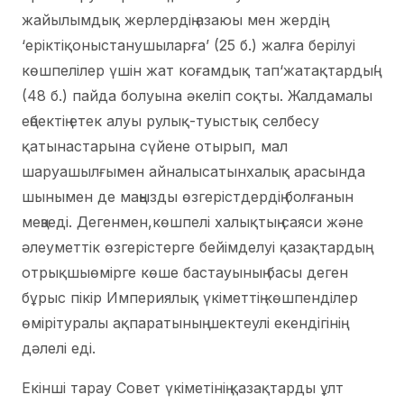
жайылымдық жерлердің азаюы мен жердің
‘еріктіқоныстанушыларға’ (25 б.) жалға берілуі
көшпелілер үшін жат коғамдық тап‘жатақтардың’
(48 б.) пайда болуына әкеліп соқты. Жалдамалы
еңбектің етек алуы рулық-туыстық селбесу
қатынастарына cүйене отырып, мал
шаруашылғымен айналысатынхалық арасында
шынымен де маңызды өзгерістдердің болғанын
меңзеді. Дегенмен,көшпелі халықтың саяси және
әлеуметтік өзгерістерге бейімделуі қазақтардың
отрықшыөмірге көше бастауының басы деген
бұрыс пікір Империялық үкіметтің көшпенділер
өмірітуралы ақпаратының шектеулі екендігінің
дәлелі еді.
Екінші тарау Совет үкіметінің қазақтарды ұлт