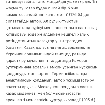
татымауғаайналғаны жағдайды ушықтырды. ‘Ет
жақын туыстар бұдан былай бір-біріне
көмектесеалмайтын халге жетті’ (176 б.) деп
сипаттайды автор. Ал рулық-туыстық
қатынастардыңүзілуі мен көшпелі өмір салтының
құлдырауы өздерін алдымен көшпелі халық
ретіндетанитын қазақтар үшін трагедия
болатын. Қазақ даласындағы ашаршылықты
Украинашаршылығындай геноцид ретінде
қарастыру мүмкіндігін талдағанда Кэмерон
бұлтерминнің Рафаэль Лемкин ұсынған нұсқасын
қолдануды жөн көрген. Терминніңбастапқы
анықтамасын қолданып, автор ‘ұжымдастыру
саясаты арқылы Мәскеу көшпендіөмір салтын –
қазақ мәдениеті мен болмысының басты
ерекшелігі мен белгісін құртудыкөздеді’ (205 б.)