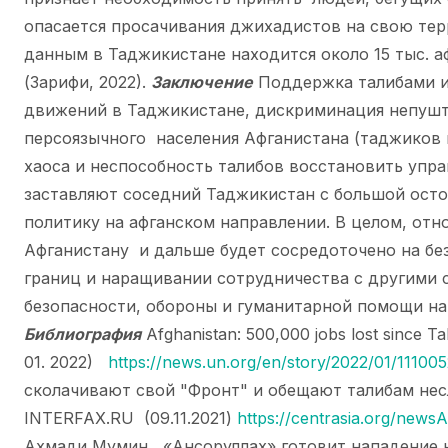
опасается просачивания джихадистов на свою те
данным в Таджикистане находится около 15 тыс. а
(Зарифи, 2022).
Заключение
Поддержка талибами и
движений в Таджикистане, дискриминация непушту
персоязычного населения Афганистана (таджиков 
хаоса и неспособность талибов восстановить упра
заставляют соседний Таджикистан с большой ос
политику на афганском направлении. В целом, от
Афганистану и дальше будет сосредоточено на бе
границ и наращивании сотрудничества с другими 
безопасности, обороны и гуманитарной помощи на
Библиография
Afghanistan: 500,000 jobs lost since Ta
01. 2022)
https://news.un.org/en/story/2022/01/11100
сколачивают свой "Фронт" и обещают талибам не
INTERFAX.RU (09.11.2021)
https://centrasia.org/new
Ахмади Мумин, «Ансоруллах» готовит нападение 