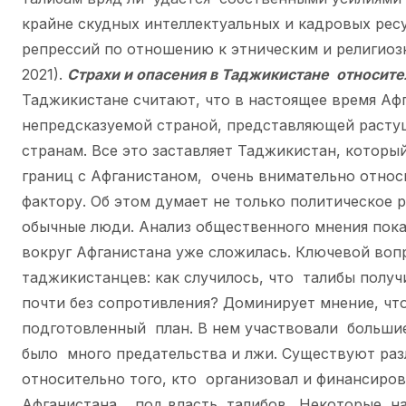
крайне скудных интеллектуальных и кадровых ресу
репрессий по отношению к этническим и религиоз
2021).
Страхи и опасения в Таджикистане относит
Таджикистане считают, что в настоящее время Афг
непредсказуемой страной, представляющей расту
странам. Все это заставляет Таджикистан, которы
границ с Афганистаном, очень внимательно относ
фактору. Об этом думает не только политическое 
обычные люди. Анализ общественного мнения
пока
вокруг Афганистана уже сложилась. Ключевой воп
таджикистанцев: как случилось, что талибы получ
почти без сопротивления? Доминирует мнение, чт
подготовленный план. В нем участвовали большие
было много предательства и лжи. Существуют ра
относительно того, кто организовал и финансир
Афганистана под власть талибов. Некоторые н