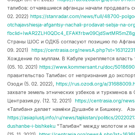
талибов: отчаявшиеся афганцы начали продавать себ
02. 2022)
https://stanradar.com/news/full/48700-polgod
otchajavshiesja-afgantsy-nachali-prodavat-sebja-na-or
fbclid=IwAR2ZLH0QDc4_EFAKfrbw09CjdSwtMR5mZ8g
Страны ШОС и ОДКБ согласуют позицию по Афганист
09. 2021)
https://centrasia.org/newsA.php?st=1631223
Хождение по муллам. В Кабуле укрепляется власть
(05. 10. 2021)
https://www.kommersant.ru/doc/5018690
правительство Талибан: от непризнания до экспор
Озоди (5. 02. 2022),
https://rus.ozodi.org/a/31688009.
захвате земель этнических узбеков и туркменов в
Центразия.ру. (12. 12. 2021)
https://centrasia.org/ne
«Талибан» делает намёки Душанбе и Бишкеку. Азия
https://asiaplustj.info/ru/news/tajikistan/politics/20220
dushanbe-i-bishkeku
"Талибан" между молотом и нак
(15. 11. 2021)
https://centrasia.org/newsA.php?st=163