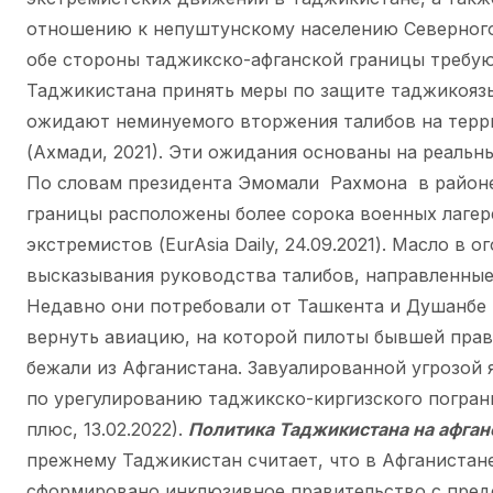
отношению к непуштунскому населению Северного
обе стороны таджикско-афганской границы требую
Таджикистана принять меры по защите таджикоязы
ожидают неминуемого вторжения талибов на тер
(Ахмади, 2021). Эти ожидания основаны на реальны
По словам президента Эмомали Рахмона в район
границы расположены более сорока военных лагере
экстремистов (EurAsia Daily, 24.09.2021). Масло в
высказывания руководства талибов, направленные
Недавно они потребовали от Ташкента и Душанбе
вернуть авиацию, на которой пилоты бывшей пра
бежали из Афганистана. Завуалированной угрозой 
по урегулированию таджикско-киргизского погран
плюс, 13.02.2022).
Политика Таджикистана на афга
прежнему Таджикистан считает, что в Афганистан
сформировано инклюзивное правительство с пред