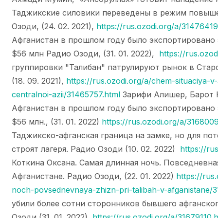
Таджикские силовики переведены в режим повыше
Озоди, (24. 02. 2021),
https://rus.ozodi.org/a/31476419
Афганистан в прошлом году было экспортировано 
$56 млн Радио Озоди, (31. 01. 2022),
https://rus.ozo
группировки "Талибан" патрулируют рынок в Стар
(18. 09. 2021),
https://rus.ozodi.org/a/chem-situaciya-v
centralnoi-azii/31465757.html
Зарифи Алишер, Барот Ю
Афганистан в прошлом году было экспортировано 
$56 млн., (31. 01. 2022)
https://rus.ozodi.org/a/3168009
Таджикско-афганская граница на замке, но для п
строят лагеря. Радио Озоди (10. 02. 2022)
https://ru
Коткина Оксана. Самая длинная ночь. Повседневна
Афганистане. Радио Озоди, (22. 01. 2022)
https://rus
noch-povsednevnaya-zhizn-pri-talibah-v-afganistane/
убили более сотни сторонников бывшего афганског
Озоди (31. 01. 2022)
https://rus.ozodi.org/a/31679110.