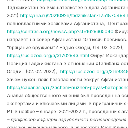
Таджикистан во вмешательстве в дела Афганистан
2021)
https://ria.ru/20210926/tadzhikistan-1751870494.
полновластными хозяевами Афганистана, Центразия.
https://centrasia.org/newsA.php?st=1629365040
Фируз
направят на север Афганистана 10 тысяч боевиков
"бряцание оружием"? Радио Озоди, (14. 02. 2022),
https://rus.ozodi.org/a/31702943.html
Фируз Искандар
Позиция Таджикистана в отношении «Талибан» ост
Озоди, (02. 02. 2022),
https://rus.ozodi.org/a/316834
Зачем нужен пояс безопасности вокруг Афганистана?
https://cabar.asia/ru/zachem-nuzhen-poyas-bezopasno
Анализ общественного мнения был проведен на ос
экспертами и ключевыми лицами в приграничных 
РТ в ноябре – январе 2021-2022 г., проведенных а
– профессор кафедры зарубежного регионоведения
отношений Национального университета Республики 