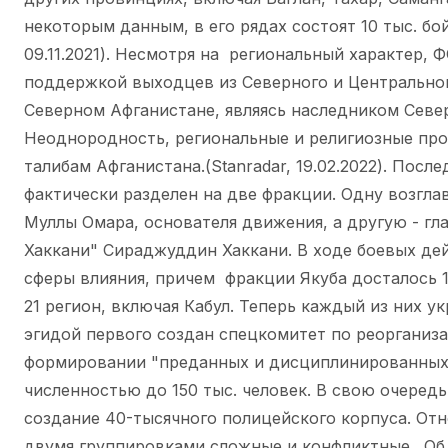
некоторым данным, в его рядах состоят 10 тыс. бо
09.11.2021). Несмотря на региональный характер,
поддержкой выходцев из Северного и Центральног
Северном Афганистане, являясь наследником Север
Неоднородность, региональные и религиозные пр
талибам Афганистана.(Stanradar, 19.02.2022). Посл
фактически разделен на две фракции. Одну возгла
Муллы Омара, основателя движения, а другую - гл
Хаккани" Сираджуддин Хаккани. В ходе боевых де
сферы влияния, причем фракции Якуба досталось 1
21 регион, включая Кабул. Теперь каждый из них у
эгидой первого создан спецкомитет по реорганиза
формировании "преданных и дисциплинированных
численностью до 150 тыс. человек. В свою очеред
создание 40-тысячного полицейского корпуса. От
двумя группировками сложные и конфликтные. Об