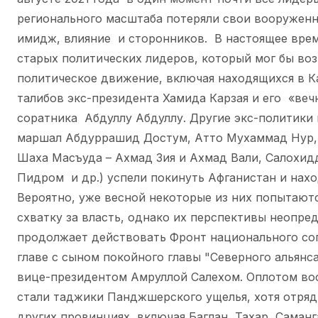
регионального масштаба потеряли свои вооружен
имидж, влияние и сторонников. В настоящее врем
старых политических лидеров, который мог бы воз
политическое движение, включая находящихся в К
талибов экс-президента Хамида Карзая и его «веч
соратника Абдуллу Абдуллу. Другие экс-политики 
маршал Абдуррашид Достум, Атто Мухаммад Нур, 
Шаха Масъуда – Ахмад Зия и Ахмад Вали, Салохид
Пидром и др.) успели покинуть Афганистан и нахо
Вероятно, уже весной некоторые из них попытают
схватку за власть, однако их перспективы неопре
продолжает действовать Фронт национального со
главе с сыном покойного главы "Северного альянс
вице-президентом Амруллой Салехом. Оплотом во
стали таджики Панджшерского ущелья, хотя отря
других провинциях, включая Баглан, Тахар, Саманг